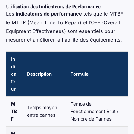
Utilisation des Indicateurs de Performance
Les
indicateurs de performance
tels que le MTBF,
le MTTR (Mean Time To Repair) et l’OEE (Overall
Equipment Effectiveness) sont essentiels pour
mesurer et améliorer la fiabilité des équipements.
In
di
ca
Description
Formule
te
ur
M
Temps de
Temps moyen
TB
Fonctionnement Brut /
entre pannes
F
Nombre de Pannes
M