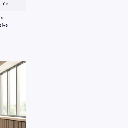
gréé
re,
usive