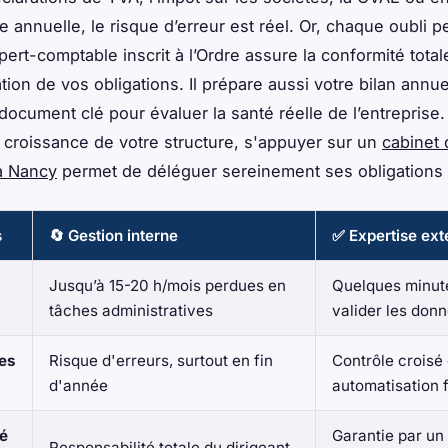
le annuelle, le risque d’erreur est réel. Or, chaque oubli p
ert-comptable inscrit à l’Ordre assure la conformité totale
tion de vos obligations. Il prépare aussi votre bilan annu
 document clé pour évaluer la santé réelle de l’entreprise.
a croissance de votre structure, s'appuyer sur un
cabinet 
à Nancy
permet de déléguer sereinement ses obligations f
s
🔄 Gestion interne
✅ Expertise ext
Jusqu’à 15-20 h/mois perdues en
Quelques minut
tâches administratives
valider les don
des
Risque d'erreurs, surtout en fin
Contrôle croisé 
d'année
automatisation f
é
Garantie par un
Responsabilité totale du dirigeant