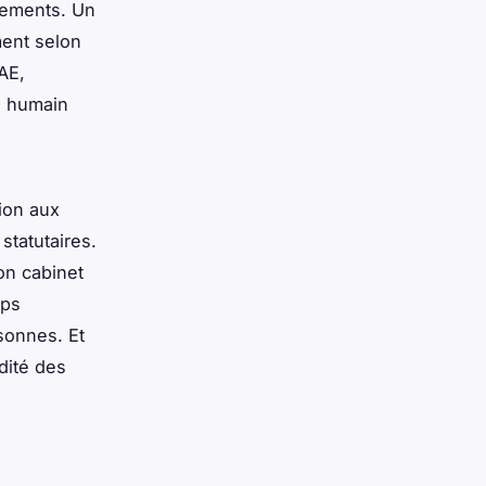
sements. Un
ment selon
AE,
le humain
tion aux
statutaires.
on cabinet
mps
sonnes. Et
dité des