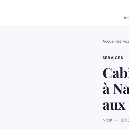
Ac
Accueil
›
Servic
SERVICES
Cab
à Na
aux 
Nicet — 19/03