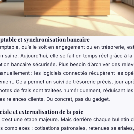
table et synchronisation bancaire
mptable, qu’elle soit en engagement ou en trésorerie, est
n saine. Aujourd’hui, elle se fait en temps réel grâce à la
tion bancaire sécurisée. Plus besoin d’archiver des rele
 manuellement : les logiciels connectés récupèrent les opé
ment. Cela permet un suivi de trésorerie précis, jour aprè
 notes de frais sont traitées numériquement, réduisant les
les relances clients. Du concret, pas du gadget.
iale et externalisation de la paie
c’est une étape majeure. Mais derrière chaque bulletin de
ls complexes : cotisations patronales, retenues salariales