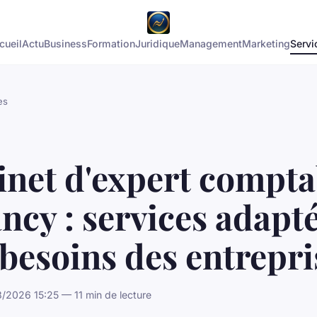
cueil
Actu
Business
Formation
Juridique
Management
Marketing
Servi
es
inet d'expert compta
ncy : services adapt
besoins des entrepri
/2026 15:25 — 11 min de lecture