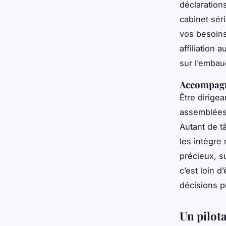
déclaration
cabinet sér
vos besoins
affiliation
sur l’embau
Accompagn
Être dirigea
assemblées 
Autant de t
les intègre
précieux, s
c’est loin 
décisions p
Un pilot