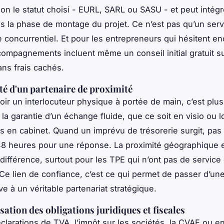
lon le statut choisi - EURL, SARL ou SASU - et peut intégr
ès la phase de montage du projet. Ce n’est pas qu’un servi
 concurrentiel. Et pour les entrepreneurs qui hésitent en
compagnements incluent même un conseil initial gratuit su
ans frais cachés.
ité d'un partenaire de proximité
oir un interlocuteur physique à portée de main, c’est plu
t la garantie d’un échange fluide, que ce soit en visio ou l
 en cabinet. Quand un imprévu de trésorerie surgit, pas
48 heures pour une réponse. La proximité géographique 
a différence, surtout pour les TPE qui n’ont pas de servic
 Ce lien de confiance, c’est ce qui permet de passer d’une
ve à un véritable partenariat stratégique.
sation des obligations juridiques et fiscales
éclarations de TVA, l’impôt sur les sociétés, la CVAE ou e