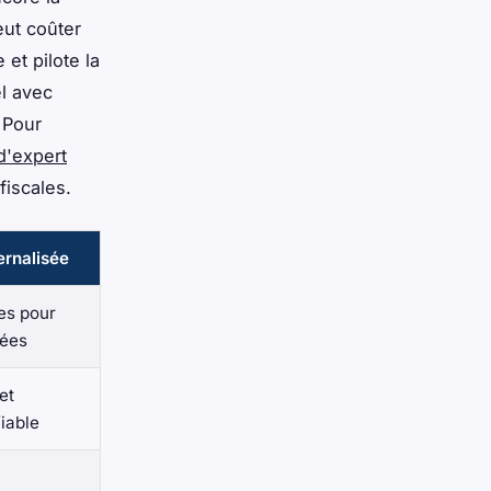
eut coûter
 et pilote la
el avec
 Pour
d'expert
iscales.
ernalisée
es pour
nées
et
iable