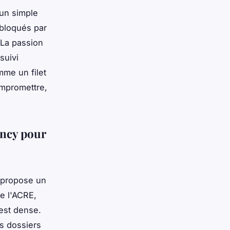
’un simple
 bloqués par
 La passion
suivi
mme un filet
ompromettre,
ancy pour
, propose un
e l'ACRE,
 est dense.
ls dossiers