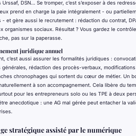
s Urssaf, DSN… Se tromper, c’est s’exposer à des redres
ieux prend en charge la paie intégralement - ou partielle
 - et gère aussi le recrutement : rédaction du contrat, DP
 aux organismes sociaux. Résultat ? Vous gardez le contrô
che, pas sur la paperasse.
ement juridique annuel
nt, c’est aussi assurer les formalités juridiques : convoca
générales, rédaction des procès-verbaux, modifications 
âches chronophages qui sortent du cœur de métier. Un b
 naturellement à son accompagnement. Cela libère du te
urtout pour les entrepreneurs solo ou les TPE à deux per
d’être anecdotique : une AG mal gérée peut entacher la vali
rises.
age stratégique assisté par le numérique