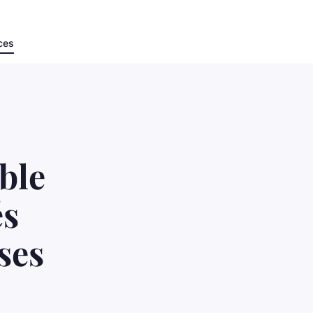
ces
ble
és
ses