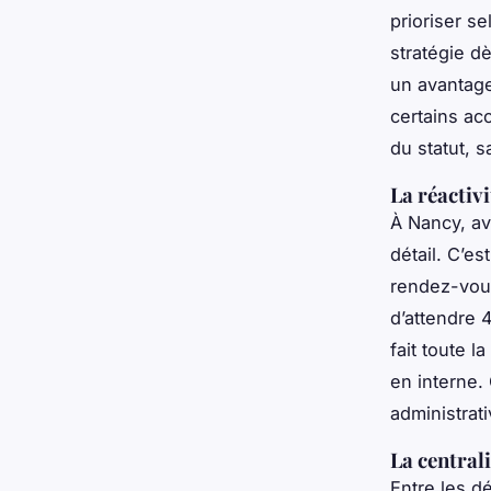
prioriser se
stratégie d
un avantage
certains ac
du statut, s
La réactiv
À Nancy, av
détail. C’es
rendez-vous
d’attendre 
fait toute l
en interne.
administrati
La centrali
Entre les d