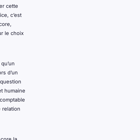
er cette
ce, c’est
core,
r le choix
s qu’un
ors d’un
 question
et humaine
e comptable
 relation
ncore la