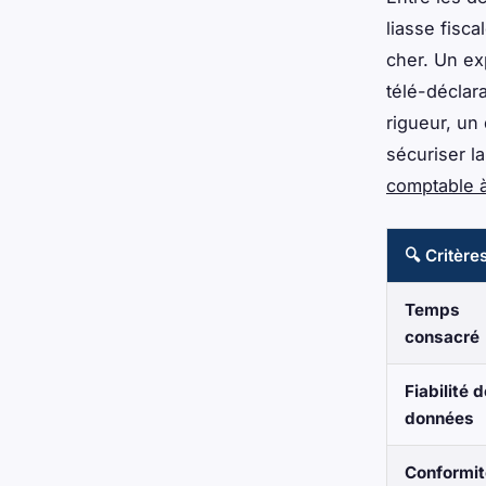
liasse fisca
cher. Un exp
télé-déclara
rigueur, un
sécuriser l
comptable 
🔍 Critère
Temps
consacré
Fiabilité 
données
Conformit