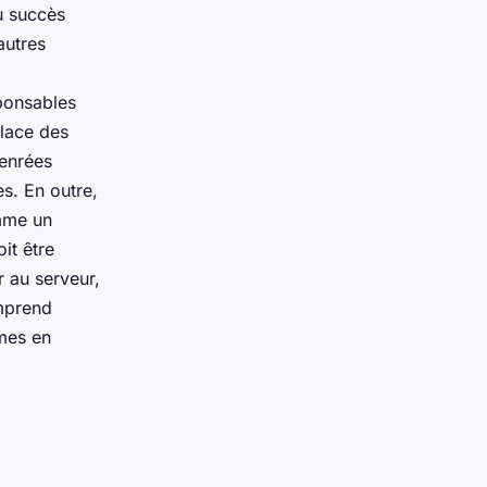
du succès
autres
sponsables
place des
denrées
s. En outre,
omme un
it être
 au serveur,
omprend
rmes en