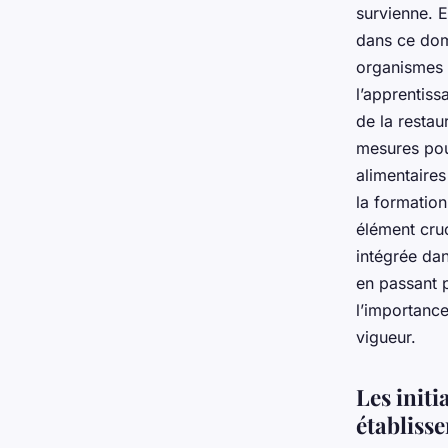
survienne. E
dans ce dom
organismes 
l’apprentiss
de la restau
mesures pou
alimentaire
la formatio
élément cruc
intégrée da
en passant p
l’importance
vigueur.
Les initi
établiss