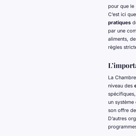
pour que le c
C’est ici qu
pratiques
de
par une com
aliments, d
règles stric
L’import
La Chambre 
niveau des
spécifiques
un système d
son offre de
D’autres or
programmes 