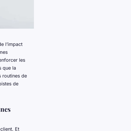
e l’impact
mes
enforcer les
s que la
 routines de
pistes de
nnes
client. Et