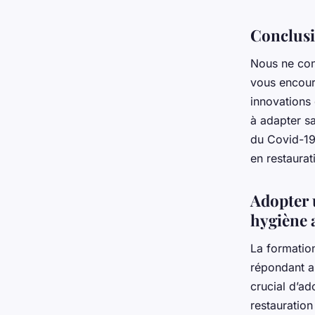
Conclus
Nous ne conc
vous encour
innovations 
à adapter sa
du Covid-19 
en restaurat
Adopter 
hygiène 
La formatio
répondant au
crucial d’a
restauration