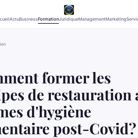
cueil
Actu
Business
Formation
Juridique
Management
Marketing
Servi
ion
ment former les
pes de restauration
mes d'hygiène
mentaire post-Covid?