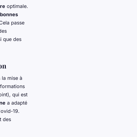
ire
optimale.
bonnes
 Cela passe
des
si que des
on
 la mise à
 formations
int), qui est
ine
a adapté
Covid-19.
t des