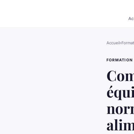
Ac
Accueil
›
Format
FORMATION
Com
équi
nor
ali