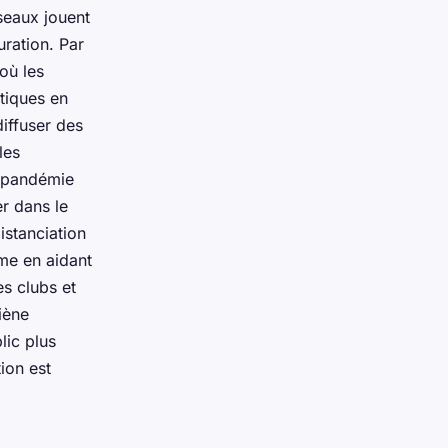
éseaux jouent
uration. Par
où les
atiques en
iffuser des
les
a pandémie
r dans le
istanciation
me en aidant
es clubs et
iène
lic plus
ion est