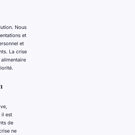
lution. Nous
entations et
ersonnel et
nts. La crise
 alimentaire
iorité.
n
ive,
il est
nts de
crise ne