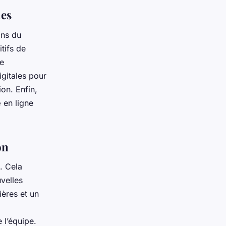
ues
ons du
tifs de
ne
igitales pour
ion. Enfin,
e
en ligne
on
. Cela
velles
ières et un
 l’équipe.